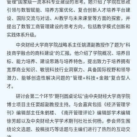
管理”国家级一流本科专业建设的思考。她介绍了学院在思政
引领与数智赋能、培养方案优化、复合创新人才培养平台建
设、国际交流与对话、AI教学与未来课堂等方面的探索，并
提出了数智工商管理建设的思考方向，包括教学模式创新和
实践体系升级。
中央财经大学商学院战略系主任姚潇副教授作了题为“科
技商学融合的商科建设”的汇报。他介绍了学院概况、培养目
标、能力培养、建设思路与培养特色，提出致力于培养拥有
宽厚商业知识、敏锐科技行业洞察力、具备国际视野和领导
潜力、能够创造性解决问题的“管理+科技+金融”复合型人
才。
研讨会第二个环节“期刊圆桌论坛”由中央财经大学商学院
博士项目主任窦超副教授主持。与会嘉宾包括《经济管理学
刊》编辑部主任朱鹤楼、《南开管理评论》编辑部学术编辑
徐芳超以及中央财经大学学术期刊社社长何杨。参会师生围
绕论文选题、投稿技巧等话题与主编们进行了热烈的互动交