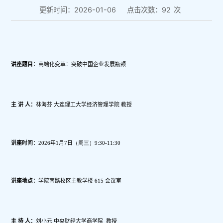
更新时间：2026-01-06
点击次数：
92
次
讲座题目：
高端化变革：突破中国企业发展瓶颈
主 讲 人：
林海芬
大连理工大学经济管理学院
教授
讲座时间：
202
6
年1月
7
日
（
周三
）
9:30-11:30
讲座地点：
学院南路校区主教学楼 615 会议室
主 持 人：
刘小元
中央财经大学商学院
教授