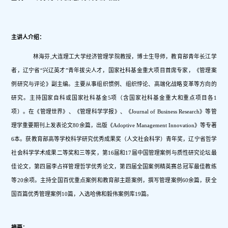
主讲人介绍：
林海芬,大连理工大学经济管理学院教授，博士生导师，教育部青年长江学
者，辽宁省“兴辽英才”青年拔尖人才，国家社科基金重大项目首席专家，《管理案
例研究与评论》副主编。主要从事组织惯例、组织悖论、高端化战略变革等方向的
研究。主持国家自科或国家社科基金5项（含国家社科基金重大和重点项目各1
项）。在《管理世界》、《管理科学学报》、《Journal of Business Research》等管
理学重要期刊上发表论文80余篇，出版《Adoptive Management Innovation》等专著
6本。获教育部高等学校科学研究优秀成果奖（人文社会科学）青年奖，辽宁省哲学
社会科学学术成果二等奖和三等奖，第16届和17届中国管理案例与质性研究论坛最
佳论文，第四届李占祥管理哲学优秀论文，第四届全国案例精英赛总冠军最佳教练
等20余项。主持全国百优重点案例和教育部主题案例，撰写管理案例60余篇，获全
国百篇优秀管理案例10篇，入选哈佛和毅伟案例库19篇。
摘要：