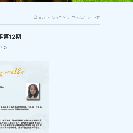
首页
新闻中心
学术活动
正文
年第12期
7
次