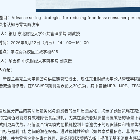
题目：
Advance selling strategies for reducing food loss: consumer 
费者认知与零售商决策
 人：
骆娜 东北财经大学公共管理学院 副教授
时间：
2026年5月22日（周五） 14：00—16：00
地点：
学院南路校区主教学楼615
 人：
牟善栋 中央财经大学商学院 副教授
人介绍：
，新西兰奥克兰大学运营与供应链管理博士，现任东北财经大学公共管理学院
通讯作者，在SSCI/SCI期刊发表论文30余篇，其中包括IJPR、IJPE、TFSC、JBR以
：
通过区分产品的实际质量劣化与消费者的感知质量劣化，揭示了预售策略在减
特定阈值时能最有效地降低食品损耗，尤其在消费者对质量高度敏感的场景下
式则更具优势。尽管混合销售模式在损耗控制上普遍优于纯现货销售和纯预售
目标与盈利目标之间的潜在权衡。通过稳健性检验（如共享质量信息、非线性
效性，并为零售企业在库存管理、需求预测及策略选择上提供了基于消费者感