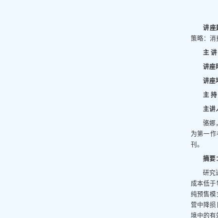
讲座
策略：消
主 讲
讲座
讲座
主 持
主讲
骆娜
为第一作者或
刊。
摘要
研究
成本低于
纯预售模
营中降损
境中的有