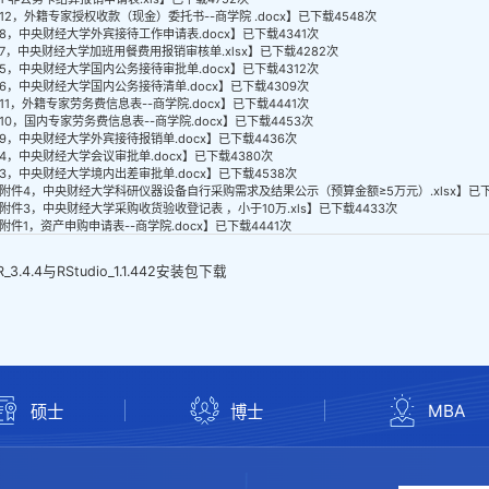
12，外籍专家授权收款（现金）委托书--商学院 .docx
】已下载
4548
次
8，中央财经大学外宾接待工作申请表.docx
】已下载
4341
次
7，中央财经大学加班用餐费用报销审核单.xlsx
】已下载
4282
次
5，中央财经大学国内公务接待审批单.docx
】已下载
4312
次
6，中央财经大学国内公务接待清单.docx
】已下载
4309
次
11，外籍专家劳务费信息表--商学院.docx
】已下载
4441
次
10，国内专家劳务费信息表--商学院.docx
】已下载
4453
次
9，中央财经大学外宾接待报销单.docx
】已下载
4436
次
4，中央财经大学会议审批单.docx
】已下载
4380
次
3，中央财经大学境内出差审批单.docx
】已下载
4538
次
附件4，中央财经大学科研仪器设备自行采购需求及结果公示（预算金额≥5万元）.xlsx
】已
附件3，中央财经大学采购收货验收登记表 ，小于10万.xls
】已下载
4433
次
附件1，资产申购申请表--商学院.docx
】已下载
4441
次
R_3.4.4与RStudio_1.1.442安装包下载
MBA
硕士
博士