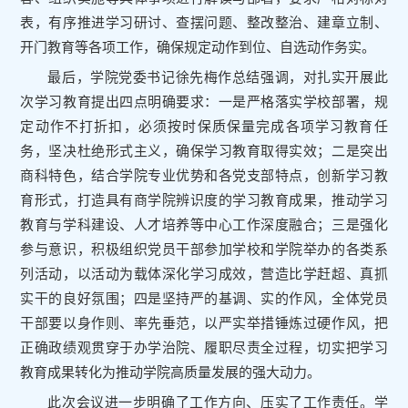
表，有序推进学习研讨、查摆问题、整改整治、建章立制、
开门教育等各项工作，确保规定动作到位、自选动作务实。
最后，学院党委书记徐先梅作总结强调，对扎实开展此
次学习教育提出四点明确要求：一是严格落实学校部署，规
定动作不打折扣，必须按时保质保量完成各项学习教育任
务，坚决杜绝形式主义，确保学习教育取得实效；二是突出
商科特色，结合学院专业优势和各党支部特点，创新学习教
育形式，打造具有商学院辨识度的学习教育成果，推动学习
教育与学科建设、人才培养等中心工作深度融合；三是强化
参与意识，积极组织党员干部参加学校和学院举办的各类系
列活动，以活动为载体深化学习成效，营造比学赶超、真抓
实干的良好氛围；四是坚持严的基调、实的作风，全体党员
干部要以身作则、率先垂范，以严实举措锤炼过硬作风，把
正确政绩观贯穿于办学治院、履职尽责全过程，切实把学习
教育成果转化为推动学院高质量发展的强大动力。
此次会议进一步明确了工作方向、压实了工作责任。学