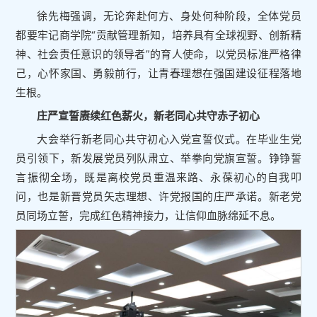
徐先梅强调，无论奔赴何方、身处何种阶段，全体党员
都要牢记商学院“贡献管理新知，培养具有全球视野、创新精
神、社会责任意识的领导者”的育人使命，以党员标准严格律
己，心怀家国、勇毅前行，让青春理想在强国建设征程落地
生根。
庄严宣誓赓续红色薪火，新老同心共守赤子初心
大会举行新老同心共守初心入党宣誓仪式。在毕业生党
员引领下，新发展党员列队肃立、举拳向党旗宣誓。铮铮誓
言振彻全场，既是离校党员重温来路、永葆初心的自我叩
问，也是新晋党员矢志理想、许党报国的庄严承诺。新老党
员同场立誓，完成红色精神接力，让信仰血脉绵延不息。