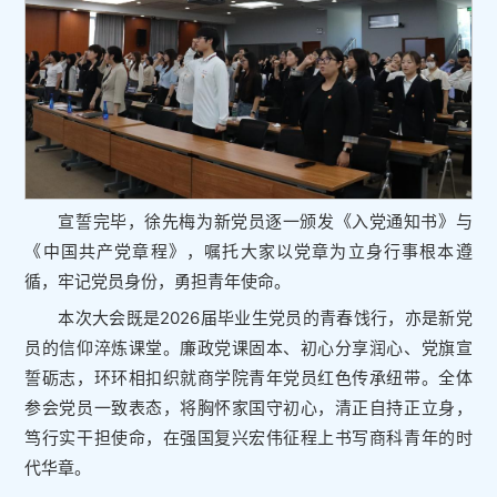
宣誓完毕，徐先梅为新党员逐一颁发《入党通知书》与
《中国共产党章程》，嘱托大家以党章为立身行事根本遵
循，牢记党员身份，勇担青年使命。
本次大会既是2026届毕业生党员的青春饯行，亦是新党
员的信仰淬炼课堂。廉政党课固本、初心分享润心、党旗宣
誓砺志，环环相扣织就商学院青年党员红色传承纽带。全体
参会党员一致表态，将胸怀家国守初心，清正自持正立身，
笃行实干担使命，在强国复兴宏伟征程上书写商科青年的时
代华章。