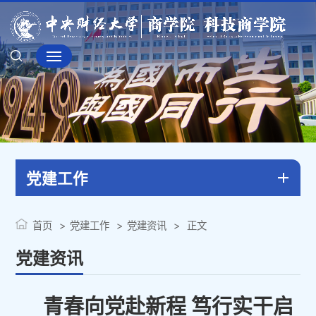
党建工作
首页
党建工作
党建资讯
正文
党建资讯
青春向党赴新程 笃行实干启