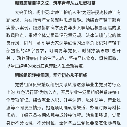
绷紧廉洁自律之弦，筑牢青年从业思想根基
大会伊始，杨中英以“廉洁护航人生”为题讲授离校廉洁专
题党课，为在场青年党员敲响思想警钟。她结合年轻干部真
实警示案例，细致拆解高学历青年步入职场后极易面临的廉
政风险点，带领全体党员重温党章党规、法律法规与党的优
良作风。同时，她引导大家深学细悟习近平总书记对年轻干
部提出的48字要求，叮嘱青年党员，时刻拧紧思想“总开
关”，涵养健康向上的生活志趣，坚持严以修身、慎独慎微，
以清正纯粹的党员底色奔赴人生全新赛道。
明晰组织转接细则，坚守初心永不断线
党委组织员宋媛以组织关系转接这张毕业生党员前行路
上的“红色通行证”为切入点，开展毕业生党员组织关系转接工
作专项解读。结合就业入职、升学深造、境外研学、待业过
渡等不同发展情形，她逐项明确转接渠道、办理时限与材料
规范，叮嘱党员按期依规完成转接流程。她着重强调，党员
身份不分地域、不分岗位，全体毕业生党员要常态化参与组