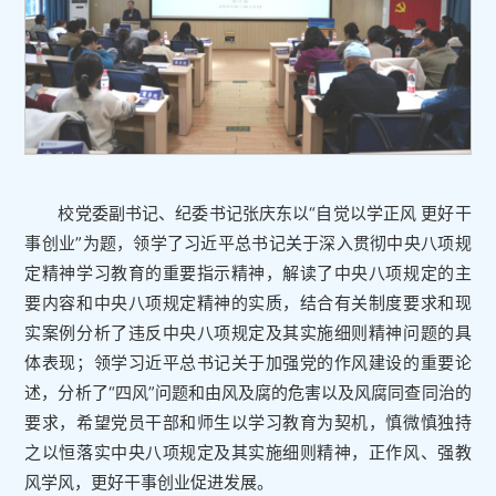
校党委副书记、纪委书记张庆东以“自觉以学正风 更好干
事创业”为题，领学了习近平总书记关于深入贯彻中央八项规
定精神学习教育的重要指示精神，解读了中央八项规定的主
要内容和中央八项规定精神的实质，结合有关制度要求和现
实案例分析了违反中央八项规定及其实施细则精神问题的具
体表现；领学习近平总书记关于加强党的作风建设的重要论
述，分析了“四风”问题和由风及腐的危害以及风腐同查同治的
要求，希望党员干部和师生以学习教育为契机，慎微慎独持
之以恒落实中央八项规定及其实施细则精神，正作风、强教
风学风，更好干事创业促进发展。