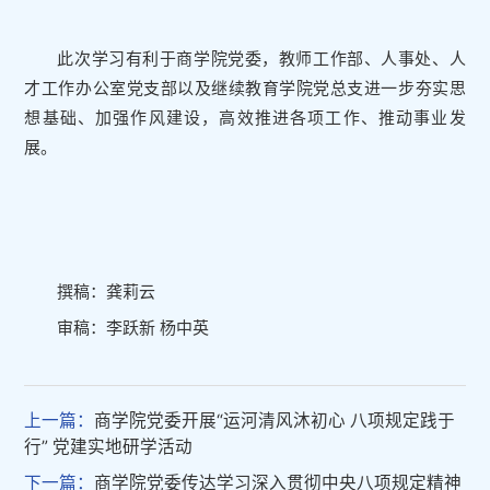
此次学习有利于商学院党委，教师工作部、人事处、人
才工作办公室党支部以及继续教育学院党总支进一步夯实思
想基础、加强作风建设，高效推进各项工作、推动事业发
展。
撰稿：龚莉云
审稿：李跃新 杨中英
上一篇：
商学院党委开展“运河清风沐初心 八项规定践于
行” 党建实地研学活动
下一篇：
商学院党委传达学习深入贯彻中央八项规定精神