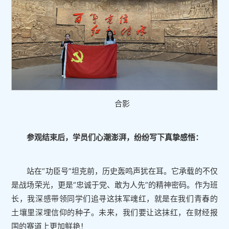
合影
参观结束后，学员们心潮澎湃，纷纷写下真挚感悟：
站在“功臣号”坦克前，历史轰鸣声犹在耳。它承载的不仅
是战场荣光，更是“忠诚于党、敢为人先”的精神密码。作为班
长，我深感带领同学们追寻这抹军魂红，就是在我们青春的
土壤里深埋信仰的种子。未来，我们要让这抹红，在财经报
国的赛道上更加鲜艳！