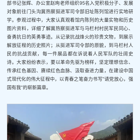
部书记张辉、办公室赵珣老师组织95名入党积极分子、发展
对象前往门头沟冀热察挺进军司令部旧址陈列馆进行实地研
学。参观过程中，大家认真观看馆内陈列的大量实物和历史
图片资料，详细了解冀热察挺进军与马栏村村民军民同心、
奋勇抗日的英勇事迹。从记录抗战烽火的珍贵文物，到展示
解放征程的历史照片；从挺进军司令部的原貌，到马栏村人
民的抗战贡献，每一件展品都在诉说着人民军队的壮阔史
诗。大家纷纷表示，要以革命先驱为榜样，坚定理想信念、
传承红色基因、赓续红色血脉、汲取奋进力量，在建设中国
式现代化的伟大征程中，以青春之笔奋力书写“请党放心，强
国有我”的崭新篇章。