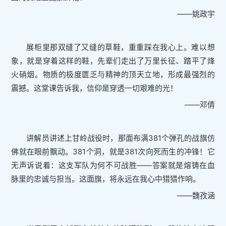
——姚政宇
展柜里那双缝了又缝的草鞋，重重踩在我心上。难以想
象，就是穿着这样的鞋，先辈们走出了万里长征、踏平了烽
火硝烟。物质的极度匮乏与精神的顶天立地，形成最强烈的
震撼。这堂课告诉我，信仰是穿透一切艰难的光！
——邓倩
讲解员讲述上甘岭战役时，那面布满381个弹孔的战旗仿
佛就在眼前飘动。381个洞，就是381次向死而生的冲锋！它
无声诉说着：这支军队为何不可战胜——答案就是熔铸在血
脉里的忠诚与担当。这面旗，将永远在我心中猎猎作响。
——魏孜涵