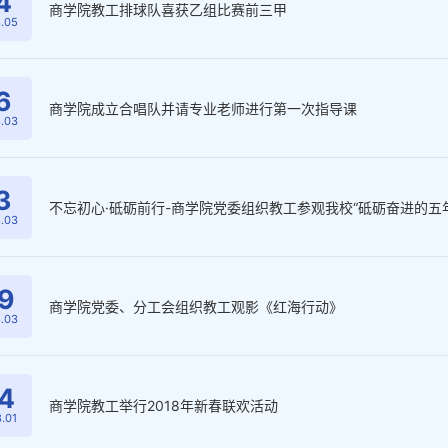
4
商学院教工排球队喜获乙组比赛前三甲
.05
6
商学院成立合唱队并请专业老师进行第一次指导课
.03
3
不忘初心·砥砺前行-商学院党委组织教工参观我校“砥砺奋进的五
.03
9
商学院党委、分工会组织教工观影《红海行动》
.03
4
商学院教工举行2018年新春联欢活动
.01