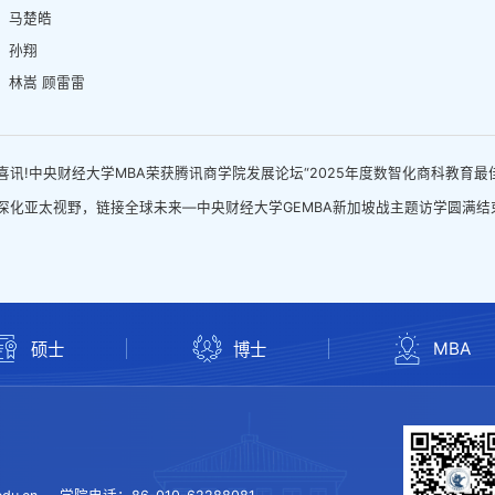
：马楚皓
：孙翔
：林嵩 顾雷雷
喜讯!中央财经大学MBA荣获腾讯商学院发展论坛“2025年度数智化商科教育最
深化亚太视野，链接全球未来—中央财经大学GEMBA新加坡战主题访学圆满结
MBA
硕士
博士