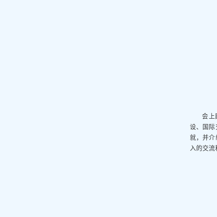
会上
设、国际
就，并介
入的交流