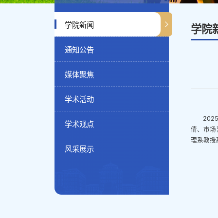
学院新闻
学院
通知公告
媒体聚焦
学术活动
20
学术观点
倩、市场
理系教授
风采展示