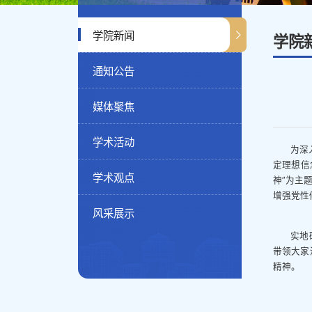
学院新闻
学院
通知公告
媒体聚焦
学术活动
为深
定理想信
学术观点
神”为主
增强党性
风采展示
实地
带领大家
精神。