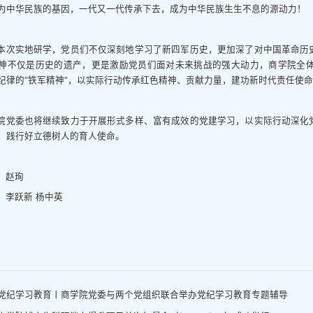
为中华民族的基因，一代又一代传承下去，成为中华民族生生不息的源动力！
本次实地研学，党员们不仅深刻地学习了新四军历史，更加深了对中国革命历
神不仅是历史的遗产，更是激励党员们面对未来挑战的强大动力，商学院全
纪律的“铁军精神”，以实际行动传承红色精神、贡献力量，建功新时代责任使
院党委也将继续致力于开展形式多样、富有成效的党建学习，以实际行动深化
，践行好立德树人的育人使命。
：赵珣
：李跃新 杨中英
党纪学习教育丨商学院党委与两个党组织联合举办党纪学习教育专题辅导