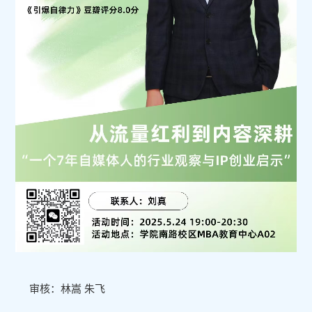
审核：林嵩 朱飞