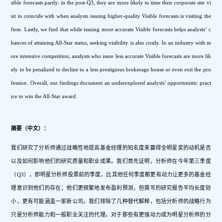
sible forecasts partly: in the post-Q3, they are more likely to time their corporate site vi
sit to coincide with when analysts issuing higher-quality Visible forecasts is visiting the 
firm. Lastly, we find that while issuing more accurate Visible forecasts helps analysts’ c
hances of attaining All-Star status, seeking visibility is also costly. In an industry with m
ore intensive competition, analysts who issue less accurate Visible forecasts are more lik
ely to be penalized to decline to a less prestigious brokerage house or even exit the pro
fession. Overall, our findings document an underexplored analysts’ opportunistic pract
ice to win the All-Star award. 
摘要（中文）：
我们研究了分析师通过战略性地提高基金经理的知名度来赢得全明星奖的动机是否
以及如何影响他们的研究质量和职业成果。我们首先证明，分析师在今年第三季度
（Q3），即明星分析师投票前的季度，比其他任何季度都更有动力让更多的基金经
理意识到他们的存在；他们更频繁地发布盈利预测，但撰写的研究报告平均长度较
小，更有可能涵盖一家新公司。我们排除了几种替代解释，包括分析师的战略行为
只是分析师能力和一般职业关注的代理。对于那些有更强动力成为明星分析师的分