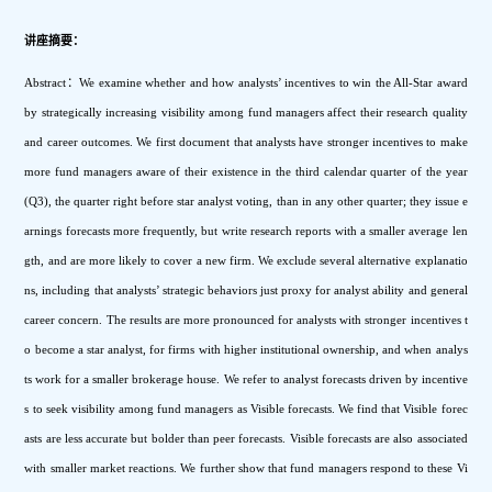
讲座摘要：
Abstract
：We examine whether and how analysts’ incentives to win the All-Star award 
by strategically increasing visibility among fund managers affect their research quality 
and career outcomes. We first document that analysts have stronger incentives to make 
more fund managers aware of their existence in the third calendar quarter of the year 
(Q3), the quarter right before star analyst voting, than in any other quarter; they issue e
arnings forecasts more frequently, but write research reports with a smaller average len
gth, and are more likely to cover a new firm. We exclude several alternative explanatio
ns, including that analysts’ strategic behaviors just proxy for analyst ability and general 
career concern. The results are more pronounced for analysts with stronger incentives t
o become a star analyst, for firms with higher institutional ownership, and when analys
ts work for a smaller brokerage house. We refer to analyst forecasts driven by incentive
s to seek visibility among fund managers as Visible forecasts. We find that Visible forec
asts are less accurate but bolder than peer forecasts. Visible forecasts are also associated 
with smaller market reactions. We further show that fund managers respond to these Vi