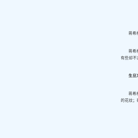
蒋希
蒋希
有些却不
生旦
蒋希
的花纹；