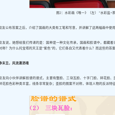
图2：水彩画《唯一》（左） “水彩盐+
校友公布答案之后，介绍了国画的大类有工笔和写意，并讲解了这两幅画中使
校友说，她想给我们传递的是：国粹是一种文化传承，国画和脸谱中，都藏着
对称？为什么托宝塔的天王是“紫色”的，它们各自又代表着什么？而这些的答
净末丑，风流潇洒魂
校友向小伙伴讲解脸谱的谱式，主要有整脸、三块瓦脸、十字门脸、碎花脸、
碎花脸色彩种类丰富，线条非常复杂；歪脸的图案不对称，体现人物的反派特