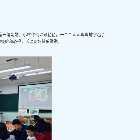
笔一笔勾勒。小伙伴们兴致勃勃，一个个认认真真地拿起了
的经验和心得，活动现场其乐融融。