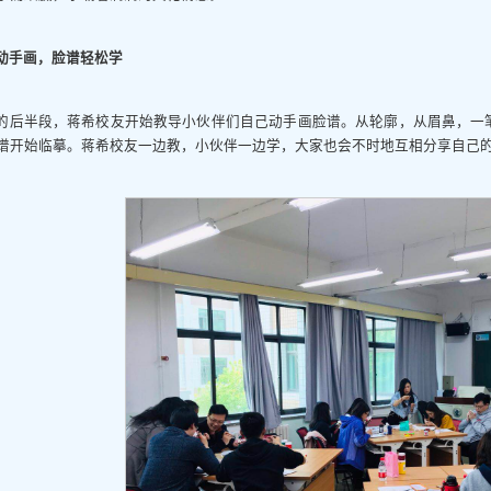
动手画，脸谱轻松学
的后半段，蒋希校友开始教导小伙伴们自己动手画脸谱。从轮廓，从眉鼻，一
谱开始临摹。蒋希校友一边教，小伙伴一边学，大家也会不时地互相分享自己