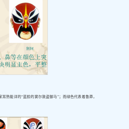
耳熟能详的“蓝脸的窦尔敦盗御马”；而绿色代表着鲁莽，