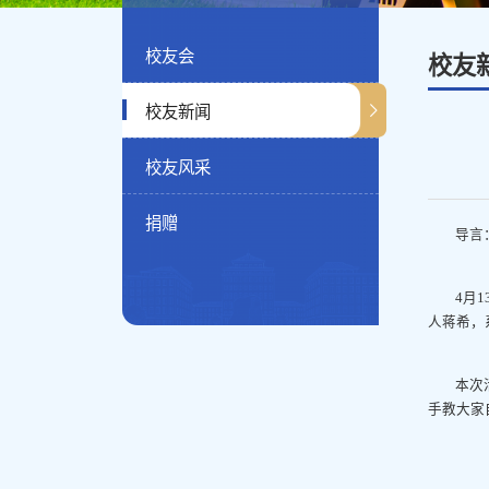
校友会
校友
校友新闻
校友风采
捐赠
导言
4月
人蒋希，
本次
手教大家