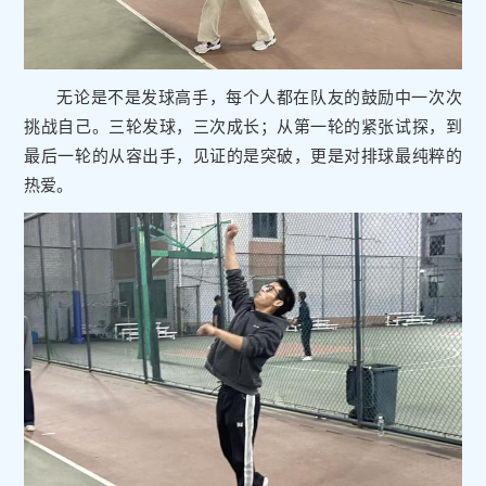
无论是不是发球高手，每个人都在队友的鼓励中一次次
挑战自己。三轮发球，三次成长；从第一轮的紧张试探，到
最后一轮的从容出手，见证的是突破，更是对排球最纯粹的
热爱。