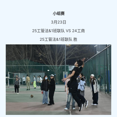
小组赛
3月23日
25工管法&1班联队 VS 24工商
25工管法&1班联队 胜