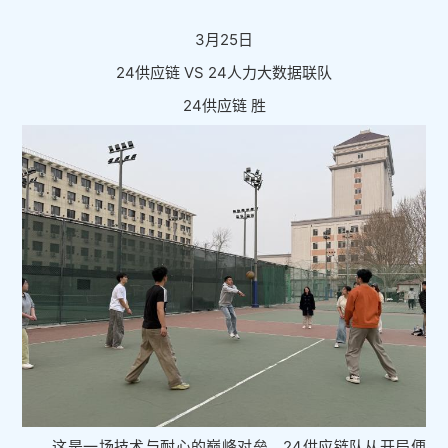
3月25日
24供应链 VS 24人力大数据联队
24供应链 胜
这是一场技术与耐心的巅峰对垒。24供应链队从开局便