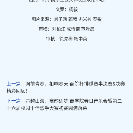
文案：杨毅
图片来源：刘子涵 郭畅 杰米拉 罗敏
审稿：刘柏江 成怡诺 范泽晨
审核：徐先梅 杨中英
上一篇：
网前青春，扣响春天|商院杯排球赛半决赛&决赛
精彩回顾！
下一篇：
声越山海，商韵逐梦|商学院春日音乐会暨第二
十六届校园十佳歌手大赛初赛圆满落幕