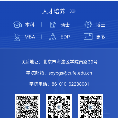
人才培养
本科
硕士
博士
MBA
EDP
更多
联系地址：
北京市海淀区学院南路39号
学院邮箱：
sxybgs@cufe.edu.cn
学院电话：
86-010-62288081