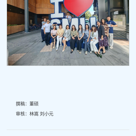
撰稿：董硕
审核：林嵩 刘小元