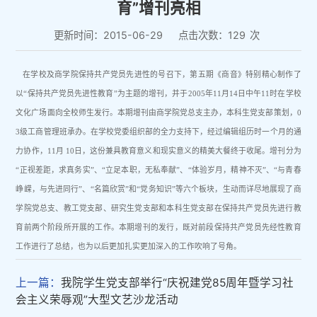
育”增刊亮相
更新时间：2015-06-29
点击次数：
129
次
在学校及商学院保持共产党员先进性的号召下，第五期《商音》特别精心制作了
以“保持共产党员先进性教育”为主题的增刊，并于
2005
年
11
月
14
日中午
11
时在学校
文化广场面向全校师生发行。本期增刊由商学院党总支主办，本科生党支部策划，
0
3
级工商管理班承办。在学校党委组织部的全力支持下，经过编辑组历时一个月的通
力协作，
11
月
10
日，这份兼具教育意义和现实意义的精美大餐终于收尾。增刊分为
“正视差距，求真务实”、“立足本职，无私奉献”、“体验岁月，精神不灭”、“与青春
峥嵘，与先进同行”、“名篇欣赏”和“党务知识”等六个板块，生动而详尽地展现了商
学院党总支、教工党支部、研究生党支部和本科生党支部在保持共产党员先进行教
育前两个阶段所开展的工作。本期增刊的发行，既对前段保持共产党员先经性教育
工作进行了总结，也为以后更加扎实更加深入的工作吹响了号角。
上一篇：
我院学生党支部举行“庆祝建党85周年暨学习社
会主义荣辱观”大型文艺沙龙活动