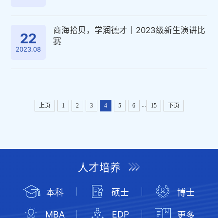
商海拾贝，学润德才｜2023级新生演讲比
22
赛
2023.08
...
上页
1
2
3
4
5
6
15
下页
人才培养
本科
硕士
博士
MBA
EDP
更多