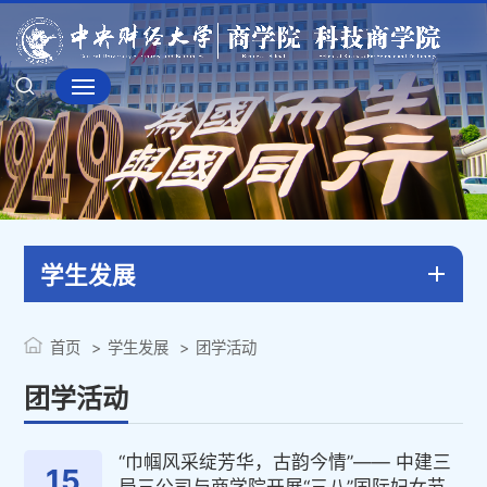
学生发展
首页
学生发展
团学活动
团学活动
“巾帼风采绽芳华，古韵今情”—— 中建三
15