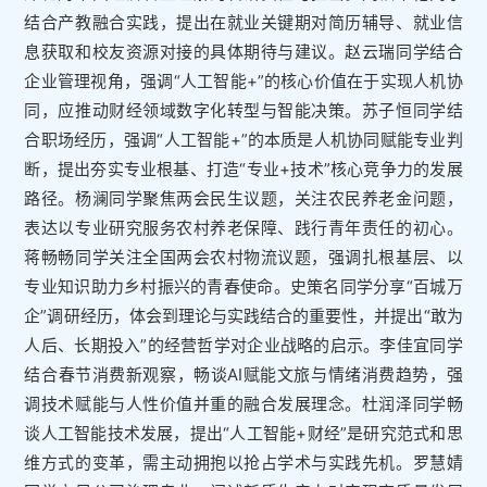
结合产教融合实践，提出在就业关键期对简历辅导、就业信
息获取和校友资源对接的具体期待与建议。赵云瑞同学结合
企业管理视角，强调“人工智能+”的核心价值在于实现人机协
同，应推动财经领域数字化转型与智能决策。苏子恒同学结
合职场经历，强调“人工智能+”的本质是人机协同赋能专业判
断，提出夯实专业根基、打造“专业+技术”核心竞争力的发展
路径。杨澜同学聚焦两会民生议题，关注农民养老金问题，
表达以专业研究服务农村养老保障、践行青年责任的初心。
蒋畅畅同学关注全国两会农村物流议题，强调扎根基层、以
专业知识助力乡村振兴的青春使命。史策名同学分享“百城万
企”调研经历，体会到理论与实践结合的重要性，并提出“敢为
人后、长期投入”的经营哲学对企业战略的启示。李佳宜同学
结合春节消费新观察，畅谈AI赋能文旅与情绪消费趋势，强
调技术赋能与人性价值并重的融合发展理念。杜润泽同学畅
谈人工智能技术发展，提出“人工智能+财经”是研究范式和思
维方式的变革，需主动拥抱以抢占学术与实践先机。罗慧婧