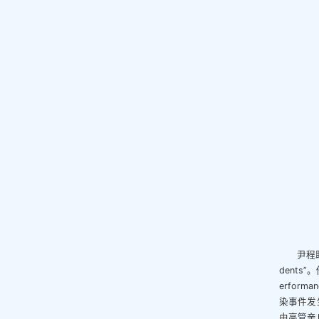
尹程助理
dents
erfo
染事件发
由高管亲