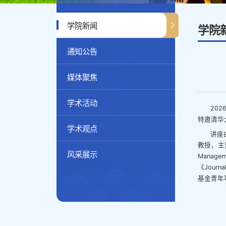
学院新闻
学院
通知公告
媒体聚焦
学术活动
20
特邀清华
学术观点
讲座
教授，主要
风采展示
Managem
《Journ
基金青年