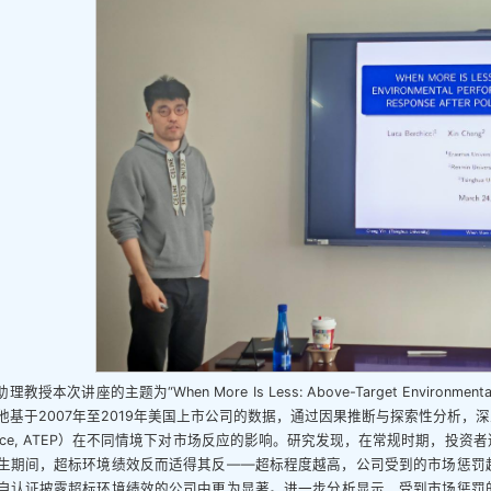
教授本次讲座的主题为“When More Is Less: Above-Target Environmental Perfo
”。他基于2007年至2019年美国上市公司的数据，通过因果推断与探索性分析，深入探讨了“超
rmance, ATEP）在不同情境下对市场反应的影响。研究发现，在常规时期，
生期间，超标环境绩效反而适得其反——超标程度越高，公司受到的市场惩罚
自认证披露超标环境绩效的公司中更为显著。进一步分析显示，受到市场惩罚