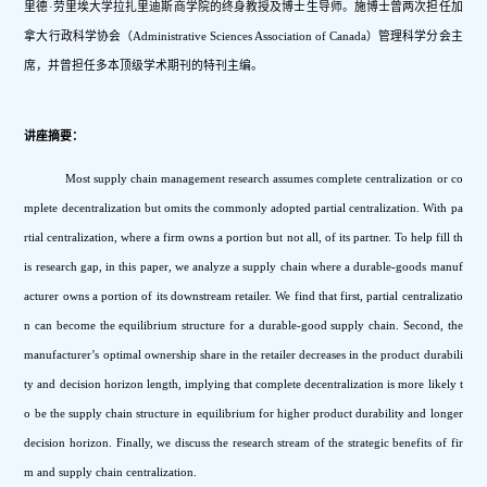
里德·劳里埃大学拉扎里迪斯商学院的终身教授及博士生导师。施博士曾两次担任加
拿大行政科学协会（Administrative Sciences Association of Canada）管理科学分会主
席，并曾担任多本顶级学术期刊的特刊主编。
讲座摘要：
Most supply chain management research assumes complete centralization or co
mplete decentralization but omits the commonly adopted partial centralization. With pa
rtial centralization, where a firm owns a portion but not all, of its partner. To help fill th
is research gap, in this paper, we analyze a supply chain where a durable-goods manuf
acturer owns a portion of its downstream retailer. We find that first, partial centralizatio
n can become the equilibrium structure for a durable-good supply chain. Second, the 
manufacturer’s optimal ownership share in the retailer decreases in the product durabili
ty and decision horizon length, implying that complete decentralization is more likely t
o be the supply chain structure in equilibrium for higher product durability and longer 
decision horizon. Finally, we discuss the research stream of the strategic benefits of fir
m and supply chain centralization.