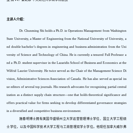
主讲人介绍：
Dr. Chunming Shi holds a Ph.D. in Operations Management from Washington 
State University, a Master of Engineering from the National University of University, a
nd double bachelor’s degrees in engineering and business administration from the Uni
versity of Science and Technology of China. He is currently a tenured Full Professor a
nd a Ph.D. student supervisor in the Lazaridis School of Business and Economics at the 
Wilfrid Laurier University. He twice served as the Chair of the Management Science Di
vision, Administrative Sciences Association of Canada. He has also served as special iss
ue editors of several top journals. His research advocates for recognizing partial central
ization as a distinct supply chain structure—one that holds theoretical significance and 
offers practical value for firms seeking to develop differentiated governance strategies 
in a diversified and competitive business environment.
施春明博士拥有美国华盛顿州立大学运营管理博士学位、国立大学工程硕
士学位，以及中国科学技术大学工程与工商管理双学士学位。他现任加拿大威尔弗