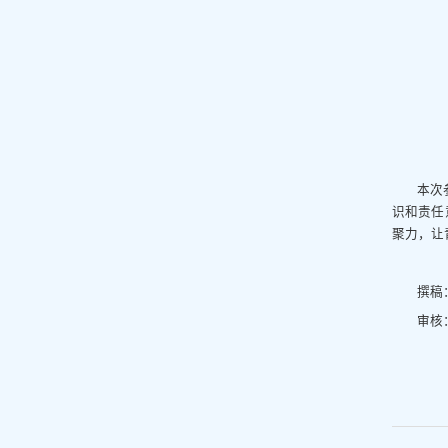
本次
识和责任
聚力，让
撰稿
审核