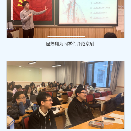
屈筠翔为同学们介绍京剧