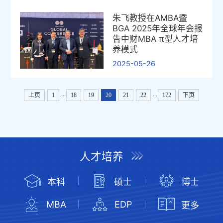
朱飞教授在AMBA暨
BGA 2025年全球年会报
告中财MBA π型人才培
养模式
2025-05-26
...
...
上页
1
18
19
20
21
22
172
下页
人才培养
本科
硕士
博士
MBA
EDP
更多