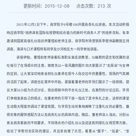
更新时间：2015-12-08
点击次数：
213
次
2015
年
12
月
2
日下午，商学院于
6
号楼
106
开展商务礼仪讲座。本次活动积极
响应商学院“培养具有国际化视野和综合能力的新时代商务人才”的培养目标，有幸
邀请到国家高级礼仪培训师董惜如老师主讲，商学院市场营销系李煜伟副教授主持
讲座，演讲与口才课程所有同学及沙河校区大一同学参加讲座。
讲座伊始，董惜如老师身着标准职业装走进教室，以幽默的语言和优雅的谈
吐吸引了在场观众的注意，她
首先以一张风趣的图片向大家展示了“女屌丝”与女神
的区别，让大家深切地体会到礼仪素养在现今人际交往中的重要性，现场的气氛瞬
间活跃了起来，讲座也在掌声中开始。紧接着董老师向学员们展示了一段视频，提
议大家以小组为方式讨论，找出视频中的不合礼仪之处，在激烈的讨论过后，学员
们争相发表自己的观点，在董老师的引导下逐一指出了其中失礼之处，这样的课堂
互动极大程度的调动了课堂氛围，为学员生动形象地阐释了注重礼仪的必要性、赢
得形象的服饰搭配方法以及商务礼仪的具体内容。随后，董老师深入浅出，分别从
男女商务套装的不同要求、不同场合的介绍礼仪以及迎送和列席礼仪规范等方面，
给出了非常切合实际的建议，并且亲自做了示范，
着重从
“
握手
”
、
“
站姿
”
、
“
坐