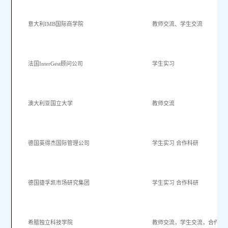
意大利
IMB
国际商学院
教师交流、学生交流
法国
InterGest
顾问公司
学生实习
澳大利亚国立大学
教师交流
德国英得杰
国际管理公司
学生实习
合作科研
德国捷孚凯市场研究集团
学生实习
合作科研
希腊独立科技学院
教师交流，学生交流，合作科