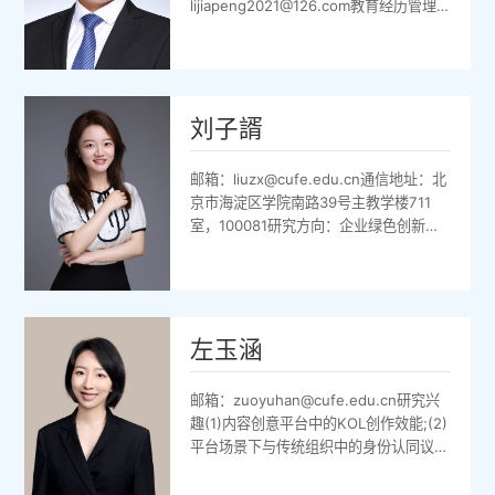
lijiapeng2021@126.com教育经历管理
www.zngao.com
学博士（清华大学，2020）管理学硕士
（清华大学，2015）管理学学士（东北
大学，2012）讲授课程创新管理、战略
管理、管理学、创新与创业研究兴趣制度
与创业、气候适应战略、印记理论期刊论
刘子諝
文李加鹏,薛慧丽,杨德林,张光利&胡晓.
(2025).房价波动与居民创业.管理科
邮箱：liuzx@cufe.edu.cn通信地址：北
学,38(01),1-12.马驰&李加鹏.(2025).管
京市海淀区学院南路39号主教学楼711
理学研究中U型关系的构建与检验.技术...
室，100081研究方向：企业绿色创新与
可持续发展战略、数字化创新、创新与创
业管理授课方向：管理学、商业伦理、战
略管理、战略管理前沿研究（研）教育背
景2018.09-2023.06清华大学经济管理
学院（博士学位）专业：创新创业与战略
左玉涵
2014.09-2018.06北京师范大学经济与
工商管理学院（学士学位）专业：工商管
邮箱：zuoyuhan@cufe.edu.cn研究兴
理发表论文
趣(1)内容创意平台中的KOL创作效能;(2)
1.ZixuLiu,JianghuaZhou,JizhenL...
平台场景下与传统组织中的身份认同议
题;(3)数字化人力资源管理以及人机协作
议题;教育经历：管理学博士，浙江大学