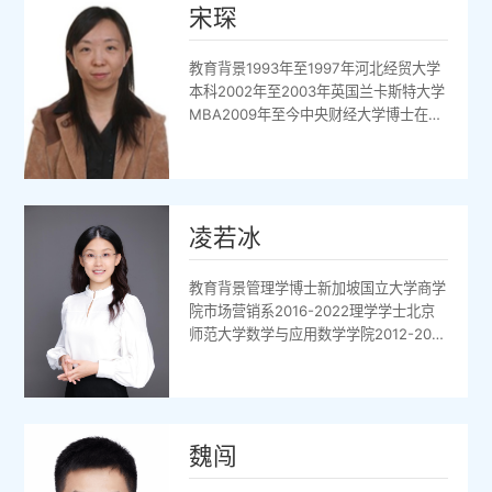
宋琛
教育背景1993年至1997年河北经贸大学
本科2002年至2003年英国兰卡斯特大学
MBA2009年至今中央财经大学博士在读
讲授课程市场营销学、市场调研主要研究
领域市场调研、市场营销学、跨国经营与
管理主要研究成果1、论文：《和谐营销
中的社会责任观》、《构架和谐社会与企
业的社会责任》、《基于网络技术的主动
凌若冰
与互动营销》、《中国纺织服装业的出路
在于优势转变》等2、论著：《市场调
教育背景管理学博士新加坡国立大学商学
研》、《市场调查与预测》、《国际市场
院市场营销系2016-2022理学学士北京
营...
师范大学数学与应用数学学院2012-2016
主要研究方向数字营销，渠道关系，议
价，平台经济讲授课程写作，市场营销，
国际企业管理，消费者行为分析会议论文
RuobingLing,JunhongChu,YiXiang,
“OnlineExtensionandChannelBargainingPo
魏闯
“EntryDeci...