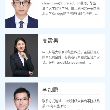
chuangwei@cufe.edu.cn魏闯，毕业于
清华大学经管学院，博士期间曾在美国西
北大学Kellogg商学院进行联合培养。主
要从事消费者行为研究，研究兴趣集中于
消费者的服务和产品体验以及决策科学。
在JournalofMarketingResearch、
InternationalJournalofResearchinMarketing
等国内外学术期刊发表论文多篇。教授课
高震男
程营销原理（本科）、管理研究方法（博
士）已发表部分期刊论文
中央财经大学商学院副教授。主要研究方
1.DoesFeaturingPeoplewithDisabilitiesHel...
向为公司金融、投资者行为和实证资产定
价。在FinancialManagement、
JournalofPortfolioManagement、经济
学（季刊）等重要期刊发表多篇学术论
文，获得
TopPaperinFinancialManagement等学
术奖项，主持国家自然科学基金青年项目
李加鹏
一项，参与国家自然科学基金面上项目两
项。邮箱：zngao@cufe.edu.cn通讯地
联系方式地址：中央财经大学商学院战略
址:北京市海淀区学院南路39号中央财经
系711办公室邮箱：
大学商学院（100081）个人主页：