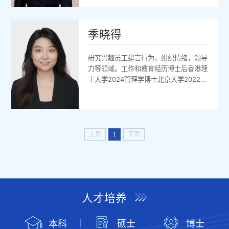
管理学院，2022管理学学士，浙江大学
管理学院，2015访问学者，杜伦大学商
学院，2018-2019研究成果：期刊论文■
季晓得
左玉涵,何家慧,魏俊杰,谢小云。双边平台
型企业的算法管理：研究挑战与机遇。人
研究兴趣员工建言行为，组织情绪，领导
力资源管理评论，已录用。■谢小云,何
力等领域。工作和教育经历博士后香港理
家慧,左玉...
工大学2024管理学博士北京大学2022管
理学学士陕西师范大学2017研究成果
Xu,M.,Liu,B.,&Ji,X.
(2025).Thekeytounlockingimplicitstatus:th
givingnetworkcentrality.Leadership&Organiz
(2023).Lead...
上页
1
下页
人才培养
本科
硕士
博士